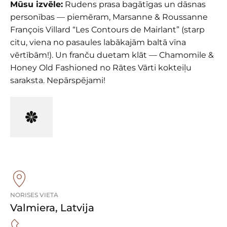
Mūsu izvēle:
Rudens prasa bagātīgas un dāsnas
personības — piemēram, Marsanne & Roussanne
François Villard “Les Contours de Mairlant” (starp
citu, viena no pasaules labākajām baltā vīna
vērtībām!). Un franču duetam klāt — Chamomile &
Honey Old Fashioned no Rātes Vārti kokteiļu
saraksta. Nepārspējami!
NORISES VIETA
Valmiera
,
Latvija