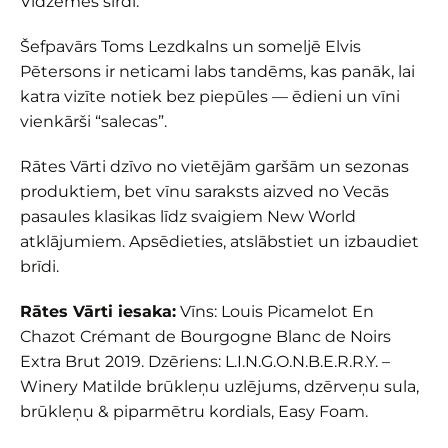
Vidzemes sirdī.
Šefpavārs Toms Lezdkalns un someljē Elvis
Pētersons ir neticami labs tandēms, kas panāk, lai
katra vizīte notiek bez piepūles — ēdieni un vīni
vienkārši “salecas”.
Rātes Vārti dzīvo no vietējām garšām un sezonas
produktiem, bet vīnu saraksts aizved no Vecās
pasaules klasikas līdz svaigiem New World
atklājumiem. Apsēdieties, atslābstiet un izbaudiet
brīdi.
Rātes Vārti iesaka:
Vīns: Louis Picamelot En
Chazot Crémant de Bourgogne Blanc de Noirs
Extra Brut 2019. Dzēriens: L.I.N.G.O.N.B.E.R.R.Y. –
Winery Matilde brūkleņu uzlējums, dzērveņu sula,
brūkleņu & piparmētru kordials, Easy Foam.