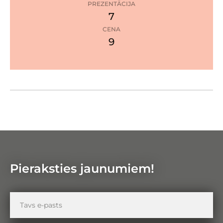
s
PREZENTĀCIJA
l
7
1
a
zvaigzne
CENA
p
9
u
Google Maps
Pietuvin
Attālinā
Pieraksties jaunumiem!
Tavs
e-