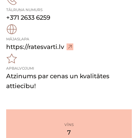
TĀLRUŅA NUMURS
+371 2633 6259
MĀJASLAPA
–
https://ratesvarti.lv
A
p
APBALVOJUMI
m
Atzinums par cenas un kvalitātes
e
k
attiecību!
l
ē
m
ā
j
VĪNS
a
7