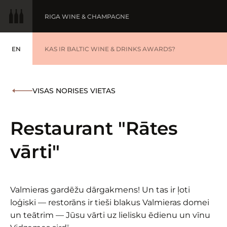
RIGA WINE & CHAMPAGNE
EN
GADA VĪNS
KAS IR BALTIC WINE & DRINKS AWARDS?
ENGLISH
BALTIC WINE & DRINKS AWARDS
UZVARĒTĀJI '25
VISAS NORISES VIETAS
WINNERS '25
Restaurant "Rātes
vārti"
Valmieras gardēžu dārgakmens! Un tas ir ļoti
loģiski — restorāns ir tieši blakus Valmieras domei
un teātrim — Jūsu vārti uz lielisku ēdienu un vīnu