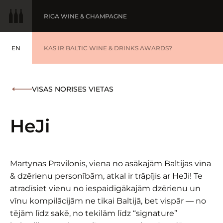
RIGA WINE & CHAMPAGNE
EN
GADA VĪNS
KAS IR BALTIC WINE & DRINKS AWARDS?
ENGLISH
BALTIC WINE & DRINKS AWARDS
UZVARĒTĀJI '25
VISAS NORISES VIETAS
WINNERS '25
HeJi
Martynas Pravilonis, viena no asākajām Baltijas vīna
& dzērienu personībām, atkal ir trāpījis ar HeJi! Te
atradīsiet vienu no iespaidīgākajām dzērienu un
vīnu kompilācijām ne tikai Baltijā, bet vispār — no
tējām līdz sakē, no tekilām līdz “signature”