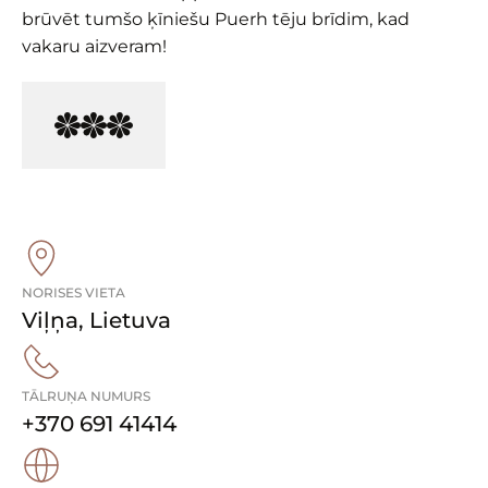
brūvēt tumšo ķīniešu Puerh tēju brīdim, kad
vakaru aizveram!
NORISES VIETA
Viļņa
,
Lietuva
TĀLRUŅA NUMURS
+370 691 41414