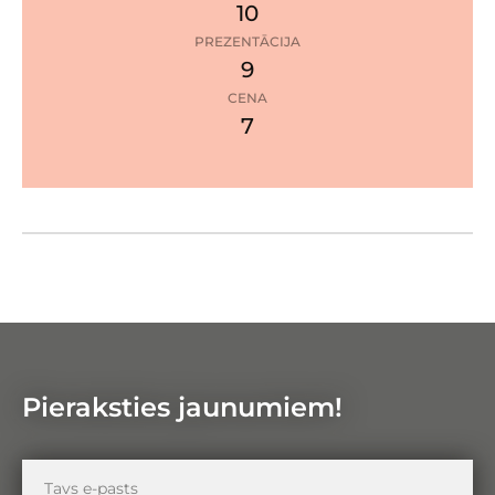
10
PREZENTĀCIJA
9
3
zvaigznes
CENA
7
Google Maps
Pietuvin
Attālinā
Pieraksties jaunumiem!
Tavs