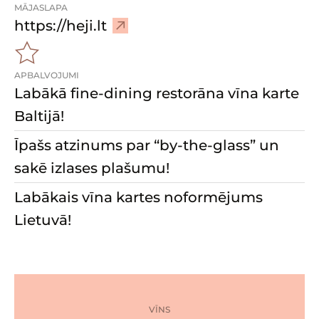
MĀJASLAPA
–
https://heji.lt
A
p
APBALVOJUMI
m
Labākā fine-dining restorāna vīna karte
e
k
Baltijā!
l
Īpašs atzinums par “by-the-glass” un
ē
m
sakē izlases plašumu!
ā
Labākais vīna kartes noformējums
j
Lietuvā!
a
s
l
a
p
u
VĪNS