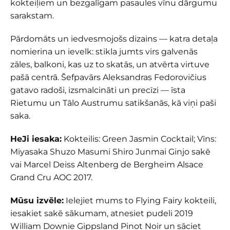
kokteiļiem un bezgalīgam pasaules vīnu dārgumu
sarakstam.
Pārdomāts un iedvesmojošs dizains — katra detaļa
nomierina un ievelk: stikla jumts virs galvenās
zāles, balkoni, kas uz to skatās, un atvērta virtuve
pašā centrā. Šefpavārs Aleksandras Fedorovičius
gatavo radoši, izsmalcināti un precīzi — īsta
Rietumu un Tālo Austrumu satikšanās, kā viņi paši
saka.
HeJi iesaka:
Kokteilis: Green Jasmin Cocktail; Vīns:
Miyasaka Shuzo Masumi Shiro Junmai Ginjo sakē
vai Marcel Deiss Altenberg de Bergheim Alsace
Grand Cru AOC 2017.
Mūsu izvēle:
Ielejiet mums to Flying Fairy kokteili,
iesakiet sakē sākumam, atnesiet pudeli 2019
William Downie Gippsland Pinot Noir un sāciet