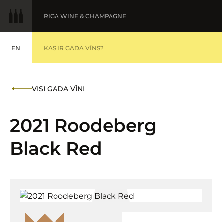
RIGA WINE & CHAMPAGNE
EN
GADA VĪNS
KAS IR GADA VĪNS?
ENGLISH
BALTIC WINE & DRINKS AWARDS
MEDAĻNIEKI '25
VISI GADA VĪNI
FINE WINES '25
2021 Roodeberg
Black Red
IESNIEGT VĪNUS