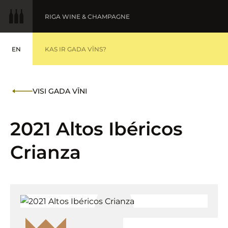
RIGA WINE & CHAMPAGNE
EN
GADA VĪNS
KAS IR GADA VĪNS?
ENGLISH
BALTIC WINE & DRINKS AWARDS
MEDAĻNIEKI '25
VISI GADA VĪNI
FINE WINES '25
2021 Altos Ibéricos
Crianza
IESNIEGT VĪNUS