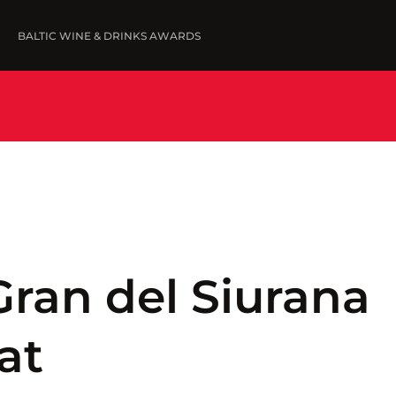
BALTIC WINE & DRINKS AWARDS
FINE WINES '25
IESNIEGT VĪNUS
UZVARĒTĀJI '25
WINNERS '25
Gran del Siurana
at