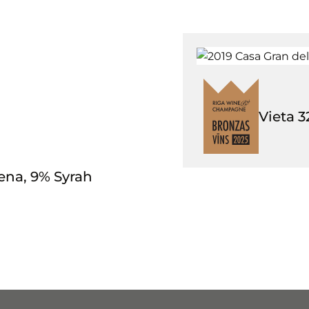
Vieta
3
ena, 9% Syrah