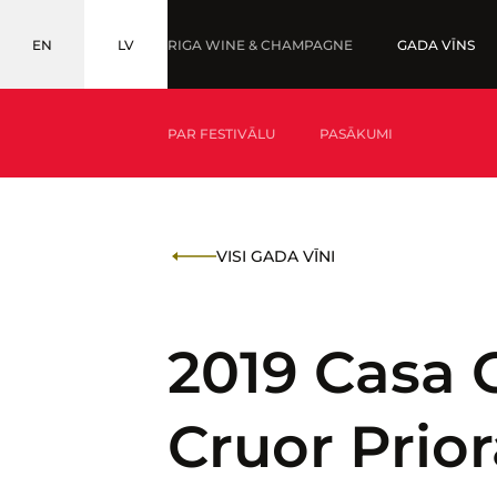
EN
LV
RIGA WINE & CHAMPAGNE
GADA VĪNS
ENGLISH
LATVIEŠU
PAR FESTIVĀLU
PASĀKUMI
KAS IR GADA VĪNS?
MEDAĻNIEKI '25
VISI GADA VĪNI
KAS IR BALTIC WINE & DRINKS AWARDS?
2019 Casa 
Cruor Prior