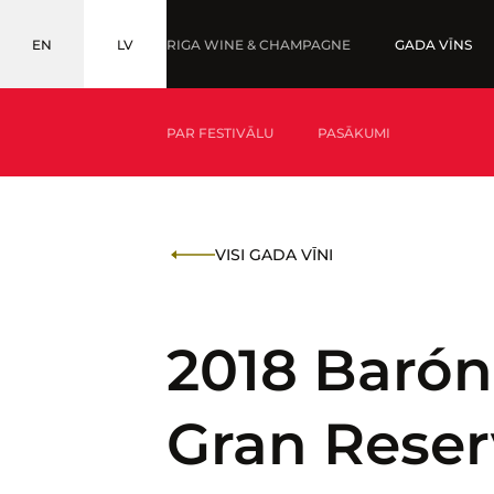
EN
LV
RIGA WINE & CHAMPAGNE
GADA VĪNS
ENGLISH
LATVIEŠU
PAR FESTIVĀLU
PASĀKUMI
KAS IR GADA VĪNS?
MEDAĻNIEKI '25
VISI GADA VĪNI
KAS IR BALTIC WINE & DRINKS AWARDS?
2018 Barón
Gran Reser