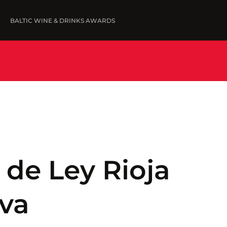
BALTIC WINE & DRINKS AWARDS
FINE WINES '25
IESNIEGT VĪNUS
UZVARĒTĀJI '25
WINNERS '25
 de Ley Rioja
va