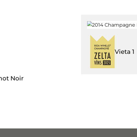
Vieta
1
not Noir