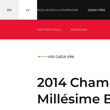
EN
LV
RIGA WINE & CHAMPAGNE
GADA VĪNS
ENGLISH
LATVIEŠU
PAR FESTIVĀLU
PASĀKUMI
KAS IR GADA VĪNS?
MEDAĻNIEKI '25
VISI GADA VĪNI
KAS IR BALTIC WINE & DRINKS AWARDS?
2014 Cham
Millésime 