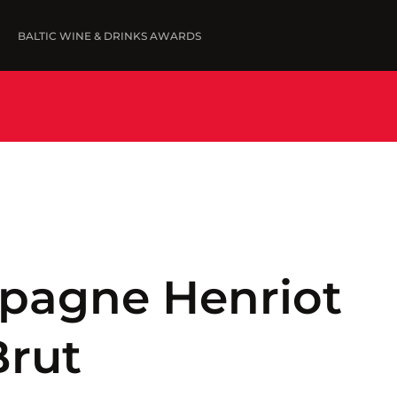
BALTIC WINE & DRINKS AWARDS
FINE WINES '25
IESNIEGT VĪNUS
UZVARĒTĀJI '25
WINNERS '25
pagne Henriot
Brut