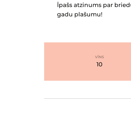
Īpašs atzinums par brie
gadu plašumu!
VĪNS
10
Atvērt
Google Maps