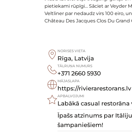
pietiekami rūpīgi… Sāciet ar Veyder
Veltliner par nedaudz virs 100 eiro, 
Château Des Jacques Clos Du Grand Car
NORISES VIETA
Rīga
,
Latvija
TĀLRUŅA NUMURS
+371 2660 5930
MĀJASLAPA
https://rivierarestorans.lv
APBALVOJUMI
Labākā casual restorāna v
Īpašs atzinums par Itālij
šampaniešiem!