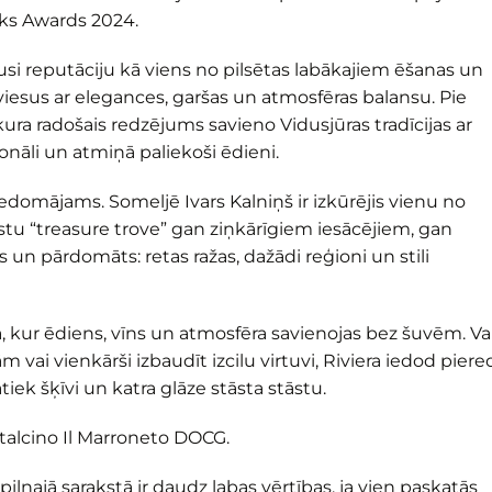
nks Awards 2024.
ojusi reputāciju kā viens no pilsētas labākajiem ēšanas un
iesus ar elegances, garšas un atmosfēras balansu. Pie
 kura radošais redzējums savieno Vidusjūras tradīcijas ar
zonāli un atmiņā paliekoši ēdieni.
iedomājams. Someljē Ivars Kalniņš ir izkūrējis vienu no
tu “treasure trove” gan ziņkārīgiem iesācējiem, gan
s un pārdomāts: retas ražas, dažādi reģioni un stili
eta, kur ēdiens, vīns un atmosfēra savienojas bez šuvēm. Va
 vai vienkārši izbaudīt izcilu virtuvi, Riviera iedod piered
atiek šķīvi un katra glāze stāsta stāstu.
talcino Il Marroneto DOCG.
pilnajā sarakstā ir daudz labas vērtības, ja vien paskatās