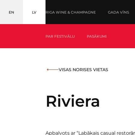
EN
LV
RIGA WINE & CHAMPAGNE
GADA VĪNS
ENGLISH
LATVIEŠU
PAR FESTIVĀLU
PASĀKUMI
KAS IR GADA VĪNS?
MEDAĻNIEKI '25
VISAS NORISES VIETAS
KAS IR BALTIC WINE & DRINKS AWARDS?
Riviera
Apbalvots ar “Labākais casual restorā