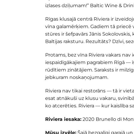
izlases dziļumam!” Baltic Wine & Dri
Rīgas klusajā centrā Riviera ir izveid
vīna galamērķiem. Gadiem tā priecē v
stūres ir šefpavārs Jānis Sokolovskis,
Baltijas raksturu. Rezultāts? Dzīvi, se
Protams, bez vīna Riviera vakars nav 
iespaidīgākajiem pagrabiem Rīgā — īs
rūdītiem zinātājiem. Saraksts ir milzīg
jebkuram noskaņojumam.
Riviera nav tikai restorāns — tā ir vi
esat atnākuši uz klusu vakaru, svinībām
ko atcerēties. Riviera — kur kaislība s
Riviera iesaka:
2020 Brunello di Mon
Mūsu izvēle:
Šajā bezgalīgi garajā un 