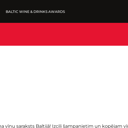
BALTIC WINE & DRINKS AWARDS
FINE WINES '25
IESNIEGT VĪNUS
UZVARĒTĀJI '25
WINNERS '25
na vīnu saraksts Baltijā! Izcili šampanietim un kopējam v