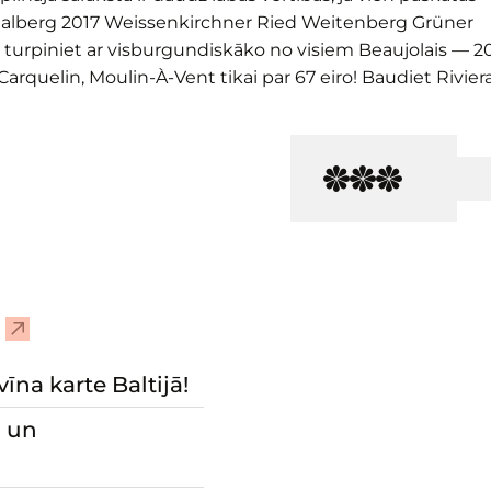
 Malberg 2017 Weissenkirchner Ried Weitenberg Grüner
un turpiniet ar visburgundiskāko no visiem Beaujolais — 2
quelin, Moulin-À-Vent tikai par 67 eiro! Baudiet Riviera
–
A
p
īna karte Baltijā!
m
u un
e
k
l