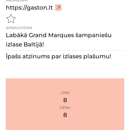
MĀJASLAPA
–
https://gaston.lt
A
p
APBALVOJUMI
m
Labākā Grand Marques šampaniešu
e
k
izlase Baltijā!
l
Īpašs atzinums par izlases plašumu!
ē
m
ā
j
a
VĪNS
s
8
l
a
CENA
2
8
p
zvaigznes
u