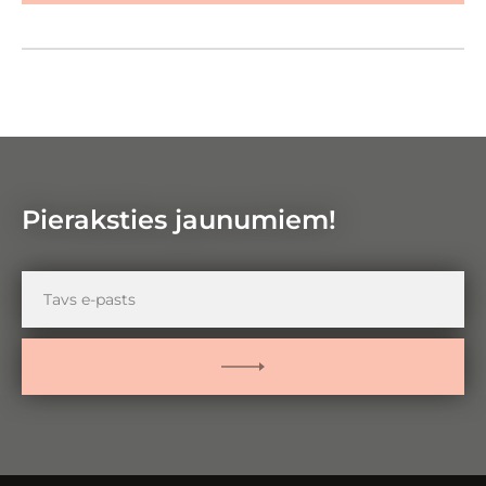
Google Maps
Pietuvin
Attālinā
Pieraksties jaunumiem!
Tavs
e-
pasts
PIETEIKTIES