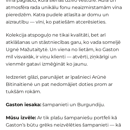
vīna pagrabu, kura sienās dzīvo vēsture. Aura un
atmosfēra rada unikālu fonu neaizmirstamām vīna
pieredzēm. Katra pudele atlasīta ar domu un
aizrautību — vīni, ko patiešām atcerēsieties.
Kolekcija atspoguļo ne tikai kvalitāti, bet arī
atklāšanas un stāstniecības garu, ko vada someljē
Ugnė Mažutaitytė. Un viena no lietām, ko Gaston
mīl visvairāk, ir viņu klienti — atvērti, ziņkārīgi un
vienmēr gatavi izmēģināt ko jaunu.
Iedzeriet glāzi, parunājiet ar īpašnieci Arūnė
Bitinaitienė un pat nedomājiet doties prom ar
tukšām rokām.
Gaston iesaka:
šampanieti un Burgundiju.
Mūsu izvēle:
Ar tik plašu šampaniešu portfeli kā
Gaston’s būtu grēks neizvēlēties šampanieti — kā