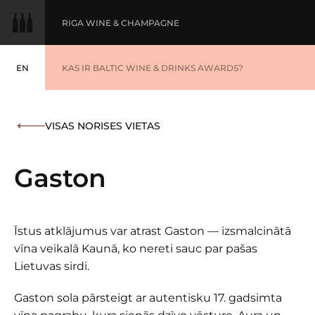
RIGA WINE & CHAMPAGNE
EN
GADA VĪNS
KAS IR BALTIC WINE & DRINKS AWARDS?
ENGLISH
BALTIC WINE & DRINKS AWARDS
UZVARĒTĀJI '25
VISAS NORISES VIETAS
WINNERS '25
Gaston
Īstus atklājumus var atrast Gaston — izsmalcinātā
vīna veikalā Kaunā, ko nereti sauc par pašas
Lietuvas sirdi.
Gaston sola pārsteigt ar autentisku 17. gadsimta