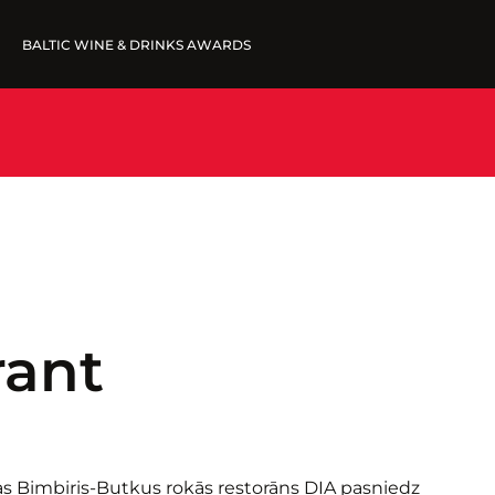
BALTIC WINE & DRINKS AWARDS
FINE WINES '25
IESNIEGT VĪNUS
UZVARĒTĀJI '25
WINNERS '25
rant
s Bimbiris-Butkus rokās restorāns DIA pasniedz