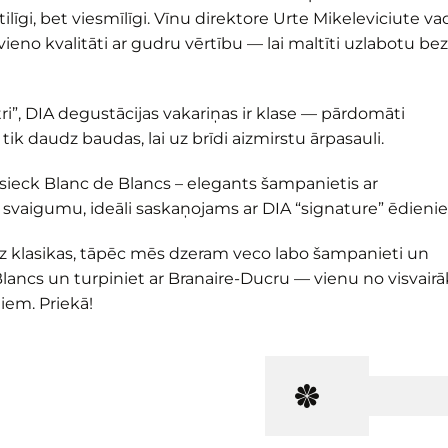
līgi, bet viesmīlīgi. Vīnu direktore Urte Mikeleviciute va
no kvalitāti ar gudru vērtību — lai maltīti uzlabotu be
tri”, DIA degustācijas vakariņas ir klase — pārdomāti
ik daudz baudas, lai uz brīdi aizmirstu ārpasauli.
sieck Blanc de Blancs – elegants šampanietis ar
svaigumu, ideāli saskaņojams ar DIA “signature” ēdieni
uz klasikas, tāpēc mēs dzeram veco labo šampanieti un
lancs un turpiniet ar Branaire-Ducru — vienu no visvairā
iem. Priekā!