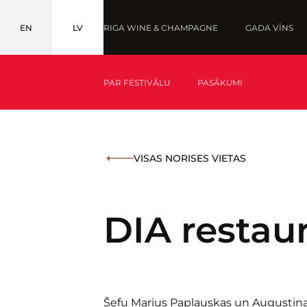
EN
LV
RIGA WINE & CHAMPAGNE
GADA VĪNS
ENGLISH
LATVIEŠU
PAR FESTIVĀLU
PASĀKUMI
KAS IR GADA VĪNS?
MEDAĻNIEKI '25
VISAS NORISES VIETAS
KAS IR BALTIC WINE & DRINKS AWARDS?
DIA restau
Šefu Marius Paplauskas un Augustina