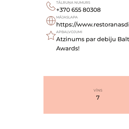
TĀLRUŅA NUMURS
+370 655 80308
MĀJASLAPA
https://www.restoranasdi
APBALVOJUMI
Atzinums par debiju Bal
Awards!
VĪNS
7