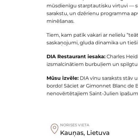
mūsdienīgu starptautisku virtuvi — sti
sarakstu, un dzērienu programma apvie
minēšanas.
Tiem, kam patīk vakari ar nelielu “teā
saskaņojumi, gluda dinamika un tieši t
DIA Restaurant iesaka:
Charles Heid
izsmalcinātiem burbuļiem un spilgtu 
Mūsu izvēle:
DIA vīnu saraksts stāv 
bordo! Sāciet ar Gimonnet Blanc de B
nenovērtētajiem Saint-Julien īpašum
NORISES VIETA
Kauņas
,
Lietuva