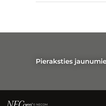
Atvērt
Google Maps
Pieraksties jaunumi
© NECOM