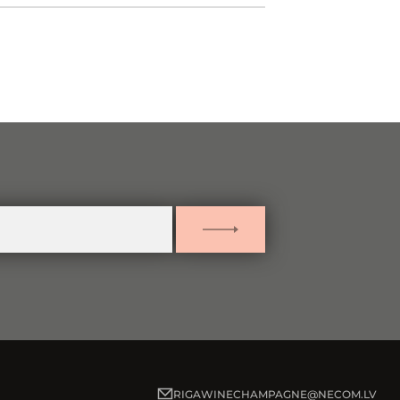
Pietuvināt
Attālināt
PIETEIKTIES
RIGAWINECHAMPAGNE@NECOM.LV