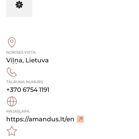
NORISES VIETA
Viļņa
,
Lietuva
TĀLRUŅA NUMURS
+370 6754 1191
MĀJASLAPA
–
https://amandus.lt/en
A
p