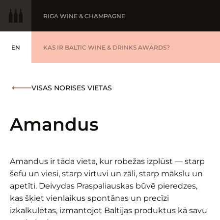
RIGA WINE & CHAMPAGNE
EN
GADA VĪNS
KAS IR BALTIC WINE & DRINKS AWARDS?
ENGLISH
BALTIC WINE & DRINKS AWARDS
UZVARĒTĀJI '25
VISAS NORISES VIETAS
WINNERS '25
Amandus
Amandus ir tāda vieta, kur robežas izplūst — starp
šefu un viesi, starp virtuvi un zāli, starp mākslu un
apetīti. Deivydas Praspaliauskas būvē pieredzes,
kas šķiet vienlaikus spontānas un precīzi
izkalkulētas, izmantojot Baltijas produktus kā savu