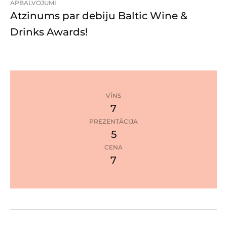
APBALVOJUMI
m
Atzinums par debiju Baltic Wine &
e
k
Drinks Awards!
l
ē
m
ā
j
VĪNS
a
7
s
PREZENTĀCIJA
l
5
1
a
zvaigzne
CENA
p
7
u
Google Maps