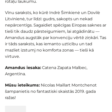
rotaļu laukumu.
Vīnu saraksts, ko kūrē Indrė Šimkienė un Dovilė
Litvinienė, tur līdzi: gudrs, sakopts un nekad
nepārcentīgs. Sagaidiet spēcīgas Eiropas saknes ar
tieši tik daudz pārsteigumiem, lai atgādinātu —
Amandus augstāk par konvenciju vērtē ziņkāri. Tas
ir tāds saraksts, kas iemanto uzticību un tad
mazliet izstumj no komforta zonas — tieši kā
virtuve.
Amandus iesaka:
Catena Zapata Malbec,
Argentīna.
Mūsu ieteikums:
Nicolas Maillart Montchenot
šampanietis no fantastiski skaistās 2019. gada
ražas!