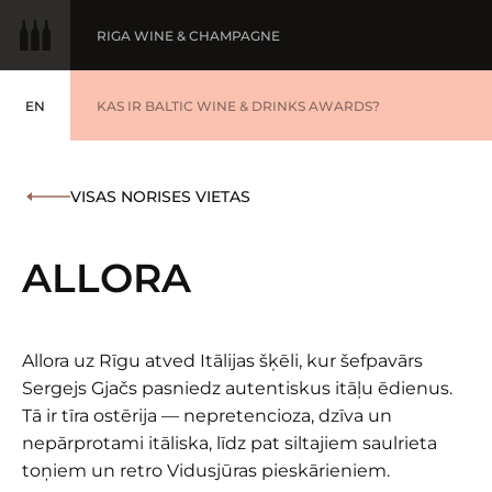
RIGA WINE & CHAMPAGNE
EN
GADA VĪNS
KAS IR BALTIC WINE & DRINKS AWARDS?
ENGLISH
BALTIC WINE & DRINKS AWARDS
UZVARĒTĀJI '25
VISAS NORISES VIETAS
WINNERS '25
ALLORA
Allora uz Rīgu atved Itālijas šķēli, kur šefpavārs
Sergejs Gjačs pasniedz autentiskus itāļu ēdienus.
Tā ir tīra ostērija — nepretencioza, dzīva un
nepārprotami itāliska, līdz pat siltajiem saulrieta
toņiem un retro Vidusjūras pieskārieniem.