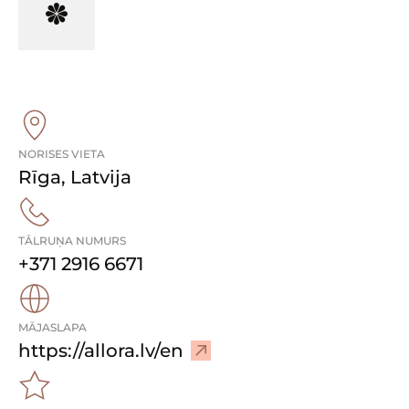
NORISES VIETA
Rīga
,
Latvija
TĀLRUŅA NUMURS
+371 2916 6671
MĀJASLAPA
–
https://allora.lv/en
A
p