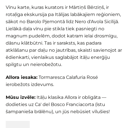
Vīnu karte, kuras kurators ir Mārtiņš Bērziņš, ir
rotaļīga ekskursija pa Itālijas labākajiem reģioniem,
sākot no Barolo Pjemontā līdz Nero d'Avola Sicīlijā.
Lielākā daļa vīnu pie stikla tiek pasniegti no
magnum pudelēm, dodot katram ielai drosmīgu,
dāsnu klātbūtni. Tas ir saraksts, kas padara
atklāšanu par daļu no jautrības, skaisti savienojot ar
ēdienkarti, vienlaikus saglabājot itāļu enerģiju
spilgtu un neierobežotu.
Allora iesaka:
Tormaresca Calafuria Rosé
ierobežots izdevums.
Mūsu izvēle:
Itāļu klasika Allora ir obligāta —
dodieties uz Ca' del Bosco Franciacorta (īstu
šampanieša brālēnu), un jūs nebūsiet vīlušies!